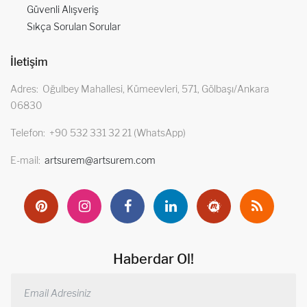
Güvenli Alışveriş
Sıkça Sorulan Sorular
İletişim
Adres
Oğulbey Mahallesi, Kümeevleri, 571, Gölbaşı/Ankara
06830
Telefon
+90 532 331 32 21 (WhatsApp)
E-mail
artsurem@artsurem.com
Haberdar Ol!