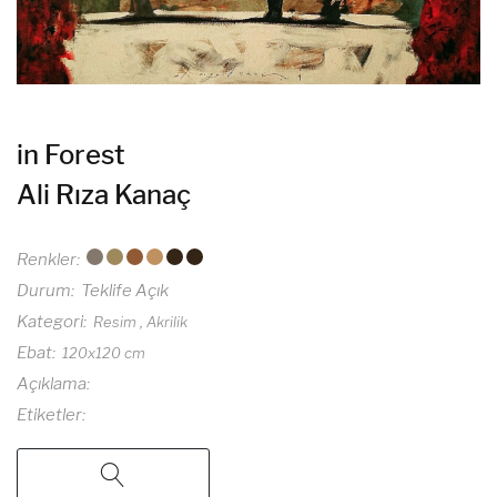
in Forest
Ali Rıza Kanaç
Renkler
Durum
Teklife Açık
Kategori
Resim
Akrilik
Ebat
120x120 cm
Açıklama
Etiketler