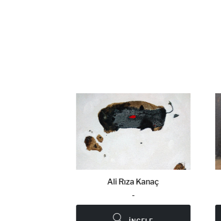
naç
Ali Rıza Kanaç
-