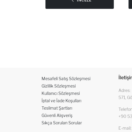
E
İNCELE
İletiş
Mesafeli Satış Sözleşmesi
Gizlilik Sözleşmesi
Adres
Kullanıcı Sözleşmesi
571, G
İptal ve İade Koşulları
Teslimat Şartları
Telefo
Güvenli Alışveriş
+90 53
Sıkça Sorulan Sorular
E-mail