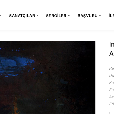
SANATÇILAR
SERGİLER
BAŞVURU
İL
I
A
Re
D
Ka
Eb
Aç
Et