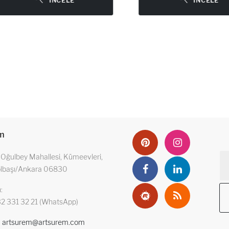
İNCELE
İNCELE
im
Oğulbey Mahallesi, Kümeevleri,
ölbaşı/Ankara 06830
n
2 331 32 21 (WhatsApp)
artsurem@artsurem.com