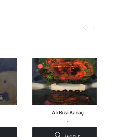
Ali Rıza Kanaç
Al
-