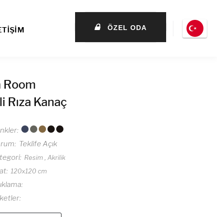
ÖZEL ODA
ETİŞİM
n Room
li Rıza Kanaç
nkler
urum
Teklife Açık
tegori
Resim
Akrilik
at
120x120 cm
ıklama
iketler