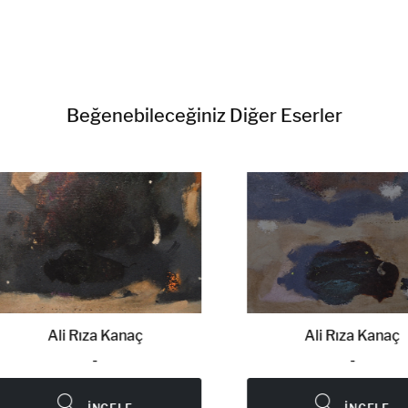
Beğenebileceğiniz Diğer Eserler
Ali Rıza Kanaç
Ali Rıza Kanaç
-
-