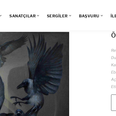
SANATÇILAR
SERGİLER
BAŞVURU
İL
Ö
Re
D
Ka
Eb
Aç
Et