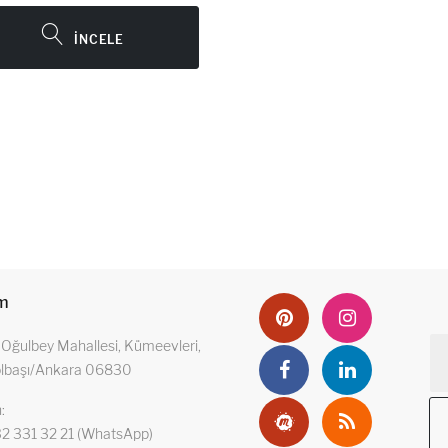
im
Oğulbey Mahallesi, Kümeevleri,
ölbaşı/Ankara 06830
n
2 331 32 21 (WhatsApp)