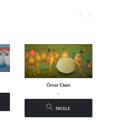
Ömer Eken
-
İNCELE