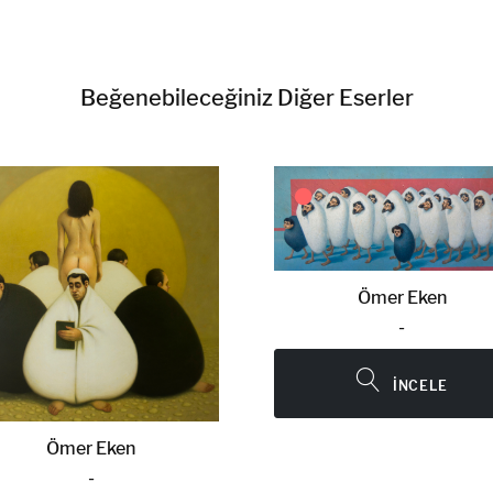
Beğenebileceğiniz Diğer Eserler
Ömer Eken
Ömer Eken
-
-
İNCELE
İNCELE