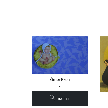
n
Ömer Eken
E
-