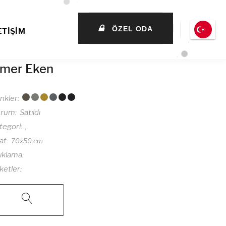
ÖZEL ODA
ETİŞİM
mer Eken
nkler
urum
Satıldı
tegori
at
70x50 cm
ıklama
iketler