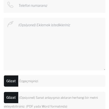
Gözat
Özgeçmişinizi
Gözat
(Opsiyonel) Sanat anlayışınızı aktaran herhangi bir metni
ekleyebilirsiniz. (PDF yada Word formatında)