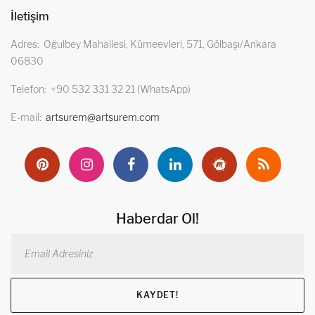
İletişim
Adres
Oğulbey Mahallesi, Kümeevleri, 571, Gölbaşı/Ankara
06830
Telefon
+90 532 331 32 21 (WhatsApp)
E-mail
artsurem@artsurem.com
Haberdar Ol!
KAYDET!